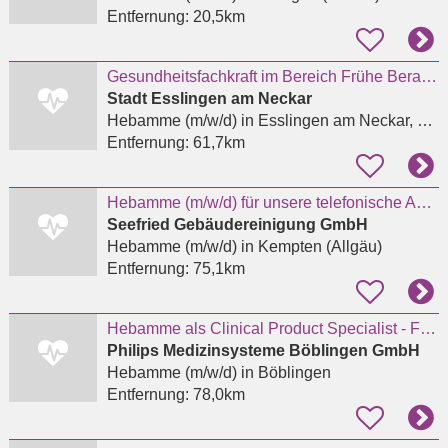
Entfernung:
20,5km
Gesundheitsfachkraft im Bereich Frühe Beratung und Hilfen für Familien mit Kindern von 0 bis 3
Stadt Esslingen am Neckar
Hebamme (m/w/d)
in Esslingen am Neckar, Stadtmitte
Entfernung:
61,7km
Hebamme (m/w/d) für unsere telefonische Auftragsannahme und Beratung
Seefried Gebäudereinigung GmbH
Hebamme (m/w/d)
in Kempten (Allgäu)
Entfernung:
75,1km
Hebamme als Clinical Product Specialist - Fetal Monitoring/Perinatal Systems
Philips Medizinsysteme Böblingen GmbH
Hebamme (m/w/d)
in Böblingen
Entfernung:
78,0km