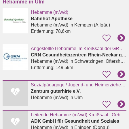
Hebamme in Ulm
eingeben
Hebamme (m/w/d)
Bahnhof-Apotheke
Hebamme (m/w/d)
in Kempten (Allgäu)
Entfernung:
78,6km
Angestellte Hebamme im Kreißsaal der GRN-Klinik Weinheim (m/w/d)
GRN Gesundheitszentren Rhein-Neckar gGmbH
Hebamme (m/w/d)
in Schwetzingen, Oftersheim
Entfernung:
149,5km
Sozialpädagoge / Jugend- und Heimerzieher / Erzieher / Heilerziehungspfleger / Hebamme (m/w/d)
Zentrum guterhirte e.V.
Hebamme (m/w/d)
in Ulm
Leitende Hebamme (m/w/d) Kreißsaal | Geburtshilfe - Ehingen
ADK GmbH für Gesundheit und Soziales
Hebamme (m/w/d)
in Ehingen (Donau)