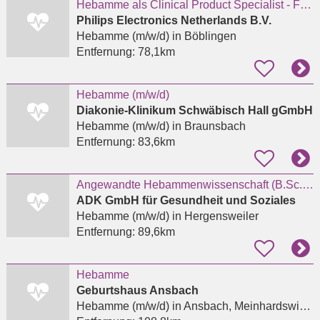
Hebamme als Clinical Product Specialist - Fetal Monitoring/Perinatal Systems (all genders)
Philips Electronics Netherlands B.V.
Hebamme (m/w/d)
in Böblingen
Entfernung:
78,1km
Hebamme (m/w/d)
Diakonie-Klinikum Schwäbisch Hall gGmbH
Hebamme (m/w/d)
in Braunsbach
Entfernung:
83,6km
Angewandte Hebammenwissenschaft (B.Sc.) (w/m/d)
ADK GmbH für Gesundheit und Soziales
Hebamme (m/w/d)
in Hergensweiler
Entfernung:
89,6km
Hebamme
Geburtshaus Ansbach
Hebamme (m/w/d)
in Ansbach, Meinhardswinden