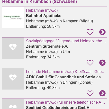
Hebamme in Krumbach (Schwaben)
eingeben
Hebamme (m/w/d)
Bahnhof-Apotheke
Hebamme (m/w/d)
in Kempten (Allgäu)
Entfernung:
58,3km
Sozialpädagoge / Jugend- und Heimerzieher / Erzieher / Heilerziehungspfleger / Hebamme (m/w/d)
Zentrum guterhirte e.V.
Hebamme (m/w/d)
in Ulm
Entfernung:
34,3km
Leitende Hebamme (m/w/d) Kreißsaal | Geburtshilfe - Ehingen
ADK GmbH für Gesundheit und Soziales
Hebamme (m/w/d)
in Ehingen (Donau)
Entfernung:
49,8km
Hebamme (m/w/d) für unsere telefonische Auftragsannahme und Beratung
Seefried Gebäudereinigung GmbH