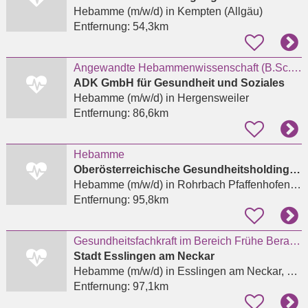
Hebamme (m/w/d)
in Kempten (Allgäu)
Entfernung:
54,3km
Angewandte Hebammenwissenschaft (B.Sc.) (w/m/d)
ADK GmbH für Gesundheit und Soziales
Hebamme (m/w/d)
in Hergensweiler
Entfernung:
86,6km
Hebamme
Oberösterreichische Gesundheitsholding GmbH
Hebamme (m/w/d)
in Rohrbach Pfaffenhofen an der Ilm
Entfernung:
95,8km
Gesundheitsfachkraft im Bereich Frühe Beratung und Hilfen für Familien mit Kindern von 0 bis 3
Stadt Esslingen am Neckar
Hebamme (m/w/d)
in Esslingen am Neckar, Stadtmitte
Entfernung:
97,1km