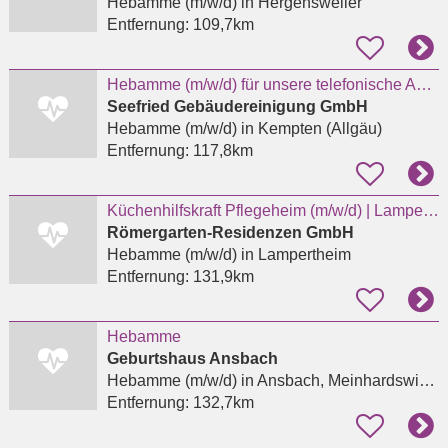
Hebamme (m/w/d)
in Hergensweiler
Entfernung:
109,7km
Hebamme (m/w/d) für unsere telefonische Auftragsannahme und Beratung
Seefried Gebäudereinigung GmbH
Hebamme (m/w/d)
in Kempten (Allgäu)
Entfernung:
117,8km
Küchenhilfskraft Pflegeheim (m/w/d) | Lampertheim | Vollzeit | Teilzeit | Minijob |
Römergarten-Residenzen GmbH
Hebamme (m/w/d)
in Lampertheim
Entfernung:
131,9km
Hebamme
Geburtshaus Ansbach
Hebamme (m/w/d)
in Ansbach, Meinhardswinden
Entfernung:
132,7km