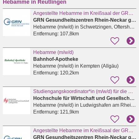
Hebamme in Reutlingen
eingeben
Angestellte Hebamme im Kreißsaal der GRN-Klinik Weinheim (m/w/d)
GRN Gesundheitszentren Rhein-Neckar gGmbH
Hebamme (m/w/d)
in Schwetzingen, Oftersheim
Entfernung:
107,8km
Hebamme (m/w/d)
Bahnhof-Apotheke
Hebamme (m/w/d)
in Kempten (Allgäu)
Entfernung:
120,2km
Studiengangskoordinator*in (m/w/d) für die Masterstudiengänge Hebammenwissenschaft
Hochschule für Wirtschaft und Gesellschaft Ludwigshafen
Hebamme (m/w/d)
in Ludwigshafen am Rhein, West
Entfernung:
121,9km
Angestellte Hebamme im Kreißsaal der GRN-Klinik Weinheim (m/w/d)
GRN Gesundheitszentren Rhein-Neckar gGmbH