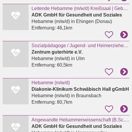
Leitende Hebamme (m/w/d) Kreißsaal | Geburtshilfe - Ehingen
ADK GmbH für Gesundheit und Soziales
Hebamme (m/w/d)
in Ehingen (Donau)
Entfernung:
46,1km
Sozialpädagoge / Jugend- und Heimerzieher / Erzieher / Heilerziehungspfleger / Hebamme (m/w/d)
Zentrum guterhirte e.V.
Hebamme (m/w/d)
in Ulm
Entfernung:
60,5km
Hebamme (m/w/d)
Diakonie-Klinikum Schwäbisch Hall gGmbH
Hebamme (m/w/d)
in Braunsbach
Entfernung:
80,7km
Angewandte Hebammenwissenschaft (B.Sc.) (w/m/d)
ADK GmbH für Gesundheit und Soziales