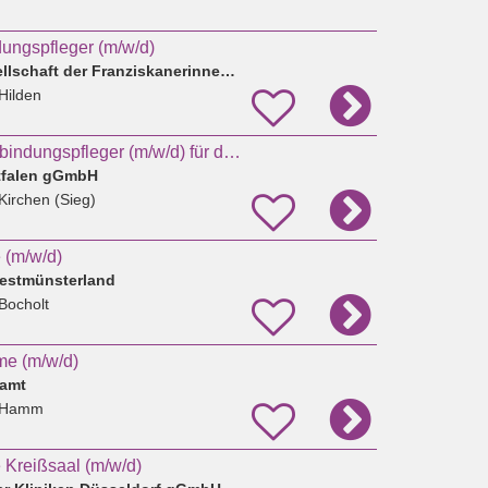
ungspfleger (m/w/d)
Gemeinnützige Gesellschaft der Franziskanerinnen zu Olpe mbH
Hilden
Hebamme oder Entbindungspfleger (m/w/d) für das Kreißsaal-Team in Kirchen
tfalen gGmbH
Kirchen (Sieg)
(m/w/d)
estmünsterland
Bocholt
me (m/w/d)
amt
 Hamm
Kreißsaal (m/w/d)