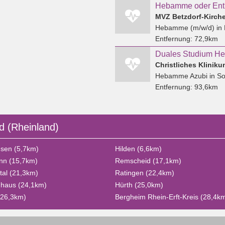
MVZ Betzdorf-Kirc
Hebamme (m/w/d)
in 
Entfernung:
72,9km
Christliches Klinik
Hebamme Azubi
in So
Entfernung:
93,6km
d (Rheinland)
sen (5,7km)
Hilden (6,6km)
nn (15,7km)
Remscheid (17,1km)
al (21,3km)
Ratingen (22,4km)
nhaus (24,1km)
Hürth (25,0km)
(26,3km)
Bergheim Rhein-Erft-Kreis (28,4k