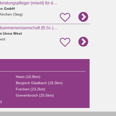
Hebamme oder Entbindungspfleger (m/w/d) für das Kreißsaal-Team in Kirchen
hen GmbH
Kirchen (Sieg)
Duales Studium Hebammenwissenschaft (B.Sc.) Sommersemester 2027
um Unna West
est
Haan (10,8km)
Bergisch Gladbach (18,3km)
Frechen (23,2km)
Grevenbroich (25,5km)
m)