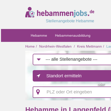
Stellenangebote Hebamme
Hebamme
Hebammenausbildung
Home
Nordrhein-Westfalen
Kreis Mettmann
La
Job-
Kategorie
Standort ermitteln
oder
PLZ
oder
Ort
eingeben
Hebamme in Langenfeld (