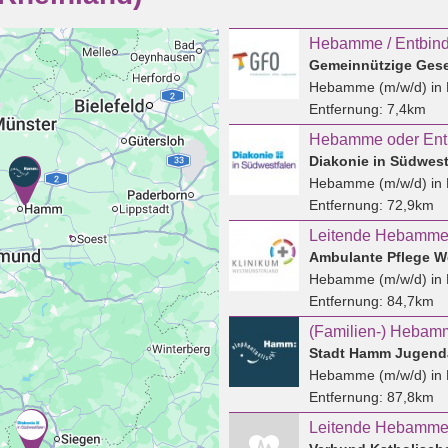
Hebamme / Entbind
Hebamme (m/w/d)
in 
Entfernung:
7,4km
Diakonie in Südwes
Hebamme (m/w/d)
in 
Entfernung:
72,9km
Leitende Hebamme 
Ambulante Pflege W
Hebamme (m/w/d)
in 
Entfernung:
84,7km
(Familien-) Hebam
Stadt Hamm Jugend
Hebamme (m/w/d)
in
Entfernung:
87,8km
Leitende Hebamme 