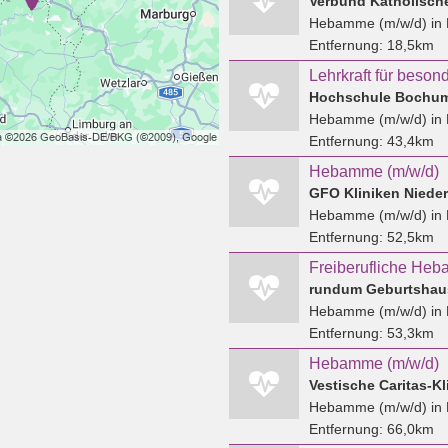
Verbund Katholisch
Hebamme (m/w/d)
in 
Entfernung:
18,5km
Hochschule Bochu
Hebamme (m/w/d)
in
Entfernung:
43,4km
Hebamme (m/w/d)
GFO Kliniken Nieder
Hebamme (m/w/d)
in 
Entfernung:
52,5km
rundum Geburtshau
Hebamme (m/w/d)
in
Entfernung:
53,3km
Hebamme (m/w/d)
Vestische Caritas-K
Hebamme (m/w/d)
in 
Entfernung:
66,0km