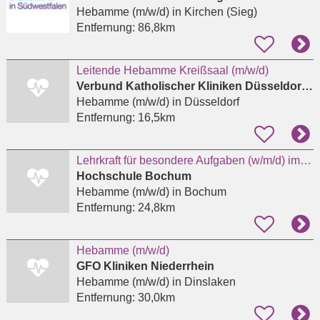
Hebamme (m/w/d)
in Kirchen (Sieg)
Entfernung:
86,8km
Leitende Hebamme Kreißsaal (m/w/d)
Verbund Katholischer Kliniken Düsseldorf gGmbH
Hebamme (m/w/d)
in Düsseldorf
Entfernung:
16,5km
Lehrkraft für besondere Aufgaben (w/m/d) im Studienbereich Hebammenwissenschaft (EG 10 TV-L)
Hochschule Bochum
Hebamme (m/w/d)
in Bochum
Entfernung:
24,8km
Hebamme (m/w/d)
GFO Kliniken Niederrhein
Hebamme (m/w/d)
in Dinslaken
Entfernung:
30,0km