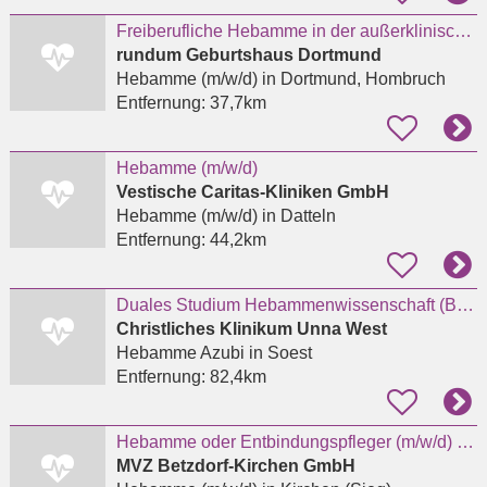
Freiberufliche Hebamme in der außerklinischen Geburtshilfe
rundum Geburtshaus Dortmund
Hebamme (m/w/d)
in Dortmund, Hombruch
Entfernung:
37,7km
Hebamme (m/w/d)
Vestische Caritas-Kliniken GmbH
Hebamme (m/w/d)
in Datteln
Entfernung:
44,2km
Duales Studium Hebammenwissenschaft (B.Sc.) Sommersemester 2027
Christliches Klinikum Unna West
Hebamme Azubi
in Soest
Entfernung:
82,4km
Hebamme oder Entbindungspfleger (m/w/d) für das Kreißsaal-Team in Kirchen
MVZ Betzdorf-Kirchen GmbH