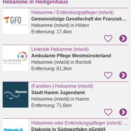
Hebamme in Heiligenhaus
eingeben
Hebamme / Entbindungspfleger (m/w/d)
Gemeinnützige Gesellschaft der Franziskanerinnen zu Olpe mbH
Hebamme (m/w/d)
in Hilden
Entfernung:
17,4km
Leitende Hebamme (m/w/d)
Ambulante Pflege Westmünsterland
Hebamme (m/w/d)
in Bocholt
Entfernung:
61,3km
(Familien-) Hebamme (m/w/d)
Stadt Hamm Jugendamt
Hebamme (m/w/d)
in Hamm
Entfernung:
71,6km
Hebamme oder Entbindungspfleger (m/w/d) für das Kreißsaal-Team in Kirchen
Diakonie in Südwestfalen gGmbH