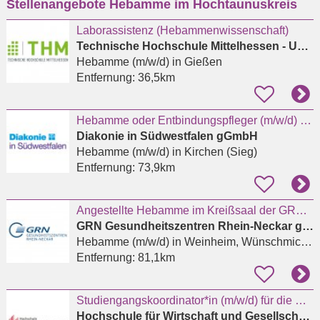
Stellenangebote Hebamme im Hochtaunuskreis
eingeben
Laborassistenz (Hebammenwissenschaft)
Technische Hochschule Mittelhessen - University of Applied Sciences - THM Business School
Hebamme (m/w/d)
in Gießen
Entfernung:
36,5km
Hebamme oder Entbindungspfleger (m/w/d) für das Kreißsaal-Team in Kirchen
Diakonie in Südwestfalen gGmbH
Hebamme (m/w/d)
in Kirchen (Sieg)
Entfernung:
73,9km
Angestellte Hebamme im Kreißsaal der GRN-Klinik Weinheim (m/w/d)
GRN Gesundheitszentren Rhein-Neckar gGmbH
Hebamme (m/w/d)
in Weinheim, Wünschmichelbach
Entfernung:
81,1km
Studiengangskoordinator*in (m/w/d) für die Masterstudiengänge Hebammenwissenschaft
Hochschule für Wirtschaft und Gesellschaft Ludwigshafen