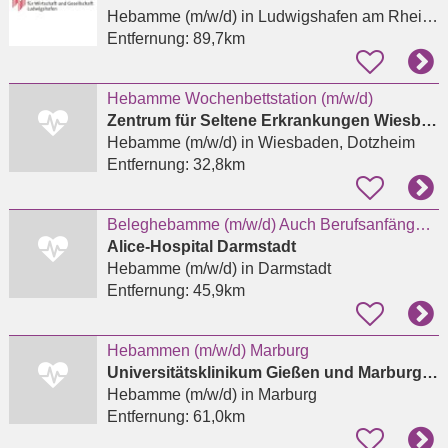
Hebamme (m/w/d)
in Ludwigshafen am Rhein, West
Entfernung:
89,7km
Hebamme Wochenbettstation (m/w/d)
Zentrum für Seltene Erkrankungen Wiesbaden - Prof. Dr. med. Markus Knuf
Hebamme (m/w/d)
in Wiesbaden, Dotzheim
Entfernung:
32,8km
Beleghebamme (m/w/d) Auch Berufsanfängerinnen oder Wiedereinsteigerinnen
Alice-Hospital Darmstadt
Hebamme (m/w/d)
in Darmstadt
Entfernung:
45,9km
Hebammen (m/w/d) Marburg
Universitätsklinikum Gießen und Marburg GmbH
Hebamme (m/w/d)
in Marburg
Entfernung:
61,0km