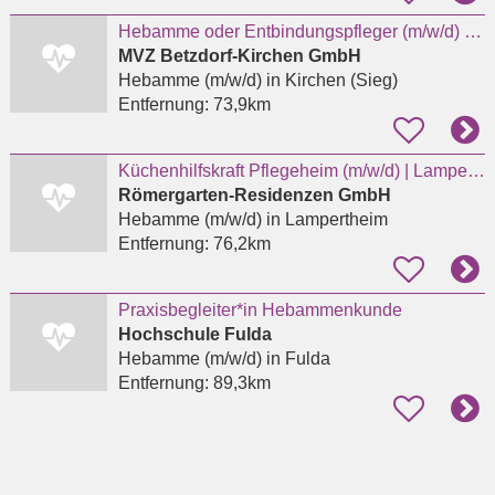
Hebamme oder Entbindungspfleger (m/w/d) für das Kreißsaal-Team in Kirchen
MVZ Betzdorf-Kirchen GmbH
Hebamme (m/w/d)
in Kirchen (Sieg)
Entfernung:
73,9km
Küchenhilfskraft Pflegeheim (m/w/d) | Lampertheim | Vollzeit | Teilzeit | Minijob |
Römergarten-Residenzen GmbH
Hebamme (m/w/d)
in Lampertheim
Entfernung:
76,2km
Praxisbegleiter*in Hebammenkunde
Hochschule Fulda
Hebamme (m/w/d)
in Fulda
Entfernung:
89,3km