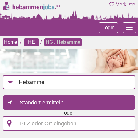
Merkliste
Tog
Login
nav
Home
HE
HG /
Hebamme
Job-
Kategorie
Standort ermitteln
oder
PLZ
oder
Ort