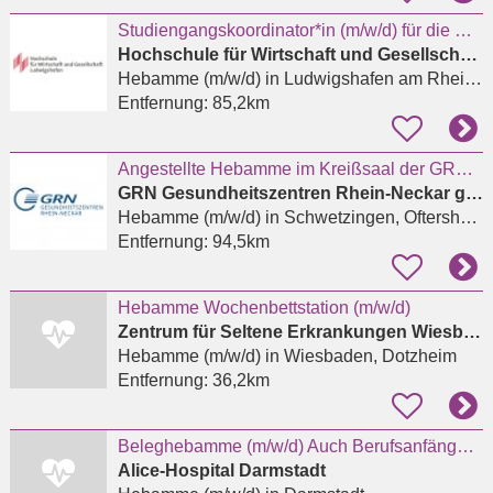
Studiengangskoordinator*in (m/w/d) für die Masterstudiengänge Hebammenwissenschaft
Hochschule für Wirtschaft und Gesellschaft Ludwigshafen
Hebamme (m/w/d)
in Ludwigshafen am Rhein, West
Entfernung:
85,2km
Angestellte Hebamme im Kreißsaal der GRN-Klinik Weinheim (m/w/d)
GRN Gesundheitszentren Rhein-Neckar gGmbH
Hebamme (m/w/d)
in Schwetzingen, Oftersheim
Entfernung:
94,5km
Hebamme Wochenbettstation (m/w/d)
Zentrum für Seltene Erkrankungen Wiesbaden - Prof. Dr. med. Markus Knuf
Hebamme (m/w/d)
in Wiesbaden, Dotzheim
Entfernung:
36,2km
Beleghebamme (m/w/d) Auch Berufsanfängerinnen oder Wiedereinsteigerinnen
Alice-Hospital Darmstadt