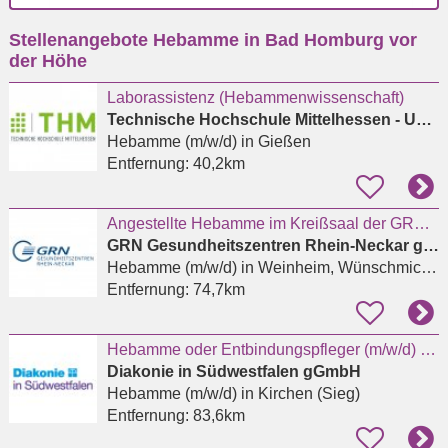
Ort
Stellenangebote Hebamme in Bad Homburg vor
eingeben
der Höhe
Laborassistenz (Hebammenwissenschaft)
Technische Hochschule Mittelhessen - University of Applied Sciences - THM Business School
Hebamme (m/w/d)
in Gießen
Entfernung:
40,2km
Angestellte Hebamme im Kreißsaal der GRN-Klinik Weinheim (m/w/d)
GRN Gesundheitszentren Rhein-Neckar gGmbH
Hebamme (m/w/d)
in Weinheim, Wünschmichelbach
Entfernung:
74,7km
Hebamme oder Entbindungspfleger (m/w/d) für das Kreißsaal-Team in Kirchen
Diakonie in Südwestfalen gGmbH
Hebamme (m/w/d)
in Kirchen (Sieg)
Entfernung:
83,6km