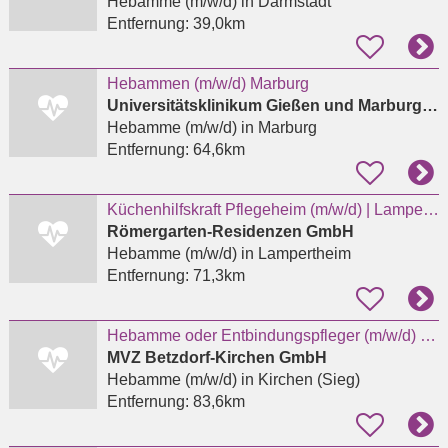
Hebamme (m/w/d)
in Darmstadt
Entfernung:
39,0km
Hebammen (m/w/d) Marburg
Universitätsklinikum Gießen und Marburg GmbH
Hebamme (m/w/d)
in Marburg
Entfernung:
64,6km
Küchenhilfskraft Pflegeheim (m/w/d) | Lampertheim | Vollzeit | Teilzeit | Minijob |
Römergarten-Residenzen GmbH
Hebamme (m/w/d)
in Lampertheim
Entfernung:
71,3km
Hebamme oder Entbindungspfleger (m/w/d) für das Kreißsaal-Team in Kirchen
MVZ Betzdorf-Kirchen GmbH
Hebamme (m/w/d)
in Kirchen (Sieg)
Entfernung:
83,6km