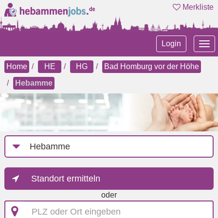
Merkliste
Tog
Login
nav
Home
HE
HG
Bad Homburg vor der Höhe
Hebamme
Job-
Kategorie
Standort ermitteln
oder
PLZ
oder