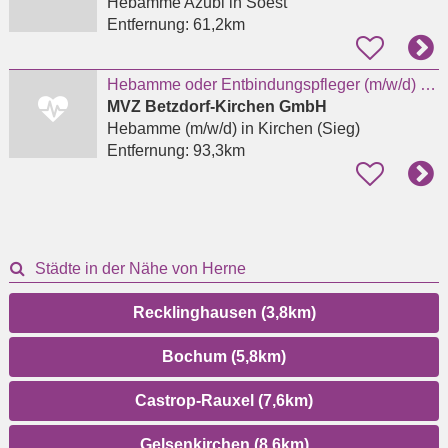
Hebamme Azubi
in Soest
Entfernung:
61,2km
Hebamme oder Entbindungspfleger (m/w/d) für das Kreißsaal-Team in Kirchen
MVZ Betzdorf-Kirchen GmbH
Hebamme (m/w/d)
in Kirchen (Sieg)
Entfernung:
93,3km
Städte in der Nähe von Herne
Recklinghausen (3,8km)
Bochum (5,8km)
Castrop-Rauxel (7,6km)
Gelsenkirchen (8,6km)