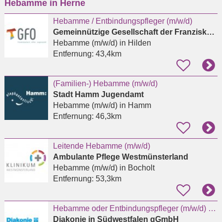
Hebamme in Herne
eingeben
Hebamme / Entbindungspfleger (m/w/d)
Gemeinnützige Gesellschaft der Franziskanerinnen zu Olpe mbH
Hebamme (m/w/d)
in Hilden
Entfernung:
43,4km
(Familien-) Hebamme (m/w/d)
Stadt Hamm Jugendamt
Hebamme (m/w/d)
in Hamm
Entfernung:
46,3km
Leitende Hebamme (m/w/d)
Ambulante Pflege Westmünsterland
Hebamme (m/w/d)
in Bocholt
Entfernung:
53,3km
Hebamme oder Entbindungspfleger (m/w/d) für das Kreißsaal-Team in Kirchen
Diakonie in Südwestfalen gGmbH