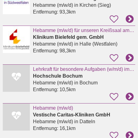
Hebamme (m/w/d)
in Kirchen (Sieg)
Entfernung:
93,3km
Hebamme (m/w/d) für unseren Kreißsaal am Standort Halle (Westf.)
Klinikum Bielefeld gem. GmbH
Hebamme (m/w/d)
in Halle (Westfalen)
Entfernung:
98,3km
Lehrkraft für besondere Aufgaben (w/m/d) im Studienbereich Hebammenwissenschaft (EG 10 TV-L)
Hochschule Bochum
Hebamme (m/w/d)
in Bochum
Entfernung:
10,5km
Hebamme (m/w/d)
Vestische Caritas-Kliniken GmbH
Hebamme (m/w/d)
in Datteln
Entfernung:
16,1km