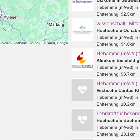
Diakonie in Südwes
Hebamme (m/w/d)
in 
Entfernung:
92,9km
Hochschule Osnabr
Hebamme (m/w/d)
in
Entfernung:
94,0km
Klinikum Bielefeld
Hebamme (m/w/d)
in 
Entfernung:
98,7km
Hebamme (m/w/d)
Vestische Caritas-K
Hebamme (m/w/d)
in 
Entfernung:
10,2km
Hochschule Bochu
Hebamme (m/w/d)
in
Entfernung:
13,1km