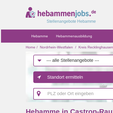
Stellenangebote Hebamme
Hebamme
Hebammenausbildung
Home
Nordrhein-Westfalen
Kreis Recklinghausen
Job-
Kategorie
Standort ermitteln
oder
PLZ
oder
Ort
eingeben
Hebamme in Castrop-Rau