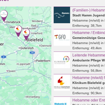
(Familien-) Hebam
Stadt Hamm Jugend
Hebamme (m/w/d)
in
Entfernung:
38,7km
Hebamme / Entbind
Hebamme (m/w/d)
in 
Entfernung:
49,4km
Leitende Hebamme 
Ambulante Pflege W
Hebamme (m/w/d)
in 
Entfernung:
56,8km
Klinikum Bielefeld
Hebamme (m/w/d)
in 
Entfernung:
90,9km