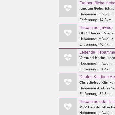
rundum Geburtshau
Hebamme (m/w/d)
in
Entfernung:
14,5km
Hebamme (m/w/d)
GFO Kliniken Nieder
Hebamme (m/w/d)
in 
Entfernung:
40,4km
Leitende Hebamme 
Verbund Katholisch
Hebamme (m/w/d)
in 
Entfernung:
51,4km
Christliches Klinik
Hebamme Azubi
in So
Entfernung:
54,3km
MVZ Betzdorf-Kirc
Hebamme (m/w/d)
in 