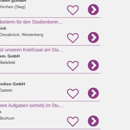
tfalen gGmbH
Kirchen (Sieg)
wissenschaftl. Mitarbeiterin für den Studienbereich Hebammenwissenschaft
ück
 Osnabrück, Westerberg
Hebamme (m/w/d) für unseren Kreißsaal am Standort Mitte
 gem. GmbH
Bielefeld
liniken GmbH
Datteln
Lehrkraft für besondere Aufgaben (w/m/d) im Studienbereich Hebammenwissenschaft (EG 10 TV-L)
m
 Bochum