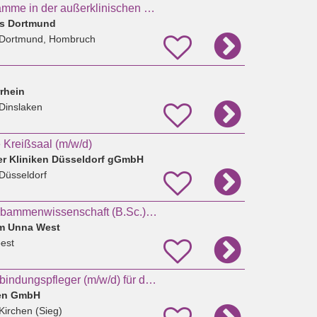
Freiberufliche Hebamme in der außerklinischen Geburtshilfe
s Dortmund
 Dortmund, Hombruch
rhein
Dinslaken
Kreißsaal (m/w/d)
er Kliniken Düsseldorf gGmbH
Düsseldorf
Duales Studium Hebammenwissenschaft (B.Sc.) Sommersemester 2027
um Unna West
est
Hebamme oder Entbindungspfleger (m/w/d) für das Kreißsaal-Team in Kirchen
hen GmbH
Kirchen (Sieg)