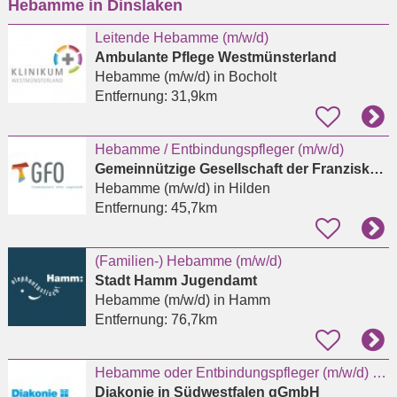
Hebamme in Dinslaken
eingeben
Leitende Hebamme (m/w/d)
Ambulante Pflege Westmünsterland
Hebamme (m/w/d)
in Bocholt
Entfernung:
31,9km
Hebamme / Entbindungspfleger (m/w/d)
Gemeinnützige Gesellschaft der Franziskanerinnen zu Olpe mbH
Hebamme (m/w/d)
in Hilden
Entfernung:
45,7km
(Familien-) Hebamme (m/w/d)
Stadt Hamm Jugendamt
Hebamme (m/w/d)
in Hamm
Entfernung:
76,7km
Hebamme oder Entbindungspfleger (m/w/d) für das Kreißsaal-Team in Kirchen
Diakonie in Südwestfalen gGmbH