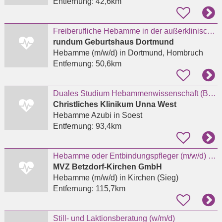
Entfernung:
42,6km
Freiberufliche Hebamme in der außerklinischen Geburtshilfe
rundum Geburtshaus Dortmund
Hebamme (m/w/d)
in Dortmund, Hombruch
Entfernung:
50,6km
Duales Studium Hebammenwissenschaft (B.Sc.) Sommersemester 2027
Christliches Klinikum Unna West
Hebamme Azubi
in Soest
Entfernung:
93,4km
Hebamme oder Entbindungspfleger (m/w/d) für das Kreißsaal-Team in Kirchen
MVZ Betzdorf-Kirchen GmbH
Hebamme (m/w/d)
in Kirchen (Sieg)
Entfernung:
115,7km
Still- und Laktionsberatung (w/m/d)