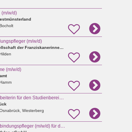
(m/w/d)
estmünsterland
Bocholt
ungspfleger (m/w/d)
Gemeinnützige Gesellschaft der Franziskanerinnen zu Olpe mbH
Hilden
me (m/w/d)
amt
 Hamm
wissenschaftl. Mitarbeiterin für den Studienbereich Hebammenwissenschaft
ück
 Osnabrück, Westerberg
Hebamme oder Entbindungspfleger (m/w/d) für das Kreißsaal-Team in Kirchen