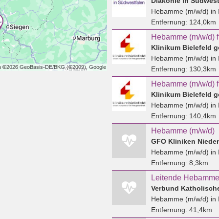
Diakonie in Südwes
Hebamme (m/w/d)
in 
Entfernung:
124,0km
Klinikum Bielefeld
Hebamme (m/w/d)
in 
Entfernung:
130,3km
Klinikum Bielefeld
Hebamme (m/w/d)
in 
Entfernung:
140,4km
Hebamme (m/w/d)
GFO Kliniken Nieder
Hebamme (m/w/d)
in 
Entfernung:
8,3km
Leitende Hebamme 
Verbund Katholisch
Hebamme (m/w/d)
in 
Entfernung:
41,4km