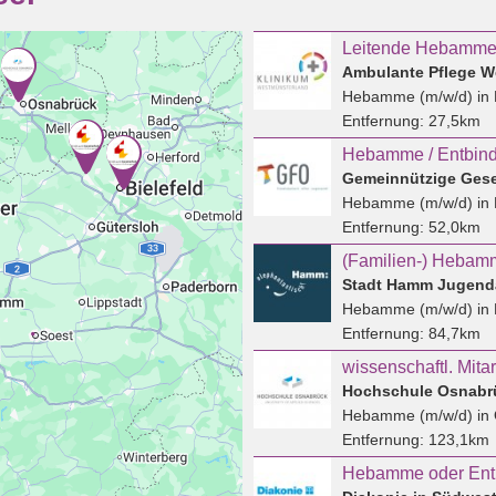
Leitende Hebamme 
Ambulante Pflege W
Hebamme (m/w/d)
in 
Entfernung:
27,5km
Hebamme / Entbind
Hebamme (m/w/d)
in 
Entfernung:
52,0km
(Familien-) Hebam
Stadt Hamm Jugend
Hebamme (m/w/d)
in
Entfernung:
84,7km
Hochschule Osnabr
Hebamme (m/w/d)
in
Entfernung:
123,1km