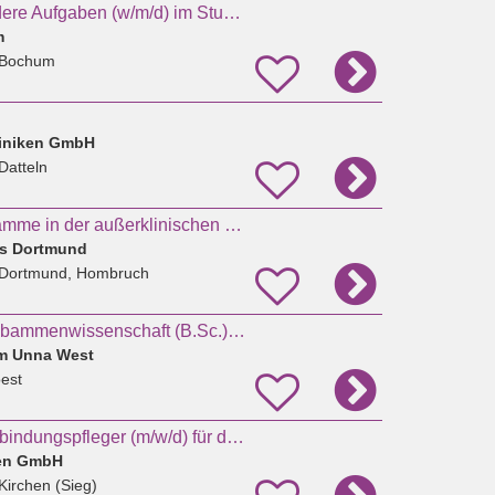
Lehrkraft für besondere Aufgaben (w/m/d) im Studienbereich Hebammenwissenschaft (EG 10 TV-L)
m
 Bochum
liniken GmbH
Datteln
Freiberufliche Hebamme in der außerklinischen Geburtshilfe
s Dortmund
 Dortmund, Hombruch
Duales Studium Hebammenwissenschaft (B.Sc.) Sommersemester 2027
um Unna West
est
Hebamme oder Entbindungspfleger (m/w/d) für das Kreißsaal-Team in Kirchen
hen GmbH
Kirchen (Sieg)