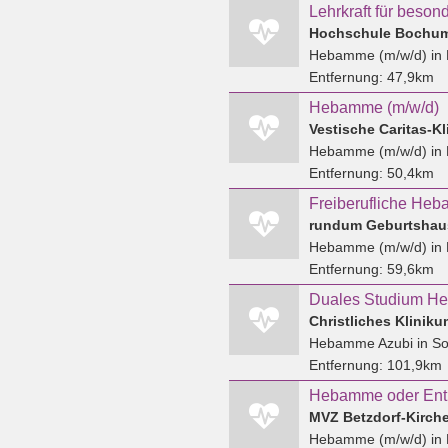
Hochschule Bochu
Hebamme (m/w/d)
in
Entfernung:
47,9km
Hebamme (m/w/d)
Vestische Caritas-K
Hebamme (m/w/d)
in 
Entfernung:
50,4km
rundum Geburtshau
Hebamme (m/w/d)
in
Entfernung:
59,6km
Christliches Klinik
Hebamme Azubi
in So
Entfernung:
101,9km
MVZ Betzdorf-Kirc
Hebamme (m/w/d)
in 