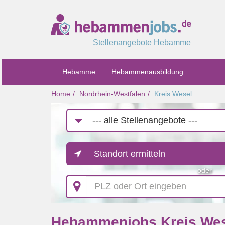
Stellenangebote Hebamme
Hebamme
Hebammenausbildung
Home
Nordrhein-Westfalen
Kreis Wesel
Job-
Kategorie
Standort ermitteln
oder
PLZ
oder
Ort
eingeben
Hebammenjobs Kreis We