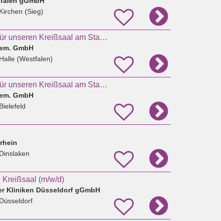
tfalen gGmbH
Kirchen (Sieg)
Hebamme (m/w/d) für unseren Kreißsaal am Standort Halle (Westf.)
 gem. GmbH
Halle (Westfalen)
Hebamme (m/w/d) für unseren Kreißsaal am Standort Mitte
 gem. GmbH
Bielefeld
rhein
Dinslaken
Kreißsaal (m/w/d)
er Kliniken Düsseldorf gGmbH
Düsseldorf