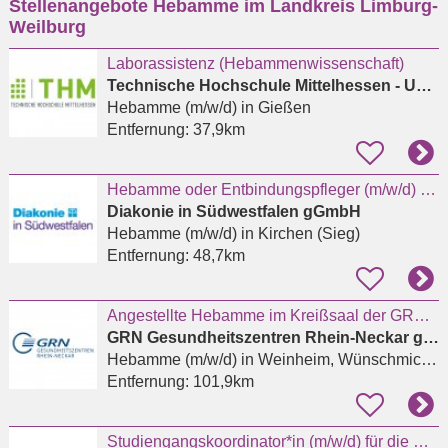
Stellenangebote Hebamme im Landkreis Limburg-
eingeben
Weilburg
Laborassistenz (Hebammenwissenschaft)
Technische Hochschule Mittelhessen - University of Applied Sciences - THM Business School
Hebamme (m/w/d)
in Gießen
Entfernung:
37,9km
Hebamme oder Entbindungspfleger (m/w/d) für das Kreißsaal-Team in Kirchen
Diakonie in Südwestfalen gGmbH
Hebamme (m/w/d)
in Kirchen (Sieg)
Entfernung:
48,7km
Angestellte Hebamme im Kreißsaal der GRN-Klinik Weinheim (m/w/d)
GRN Gesundheitszentren Rhein-Neckar gGmbH
Hebamme (m/w/d)
in Weinheim, Wünschmichelbach
Entfernung:
101,9km
Studiengangskoordinator*in (m/w/d) für die Masterstudiengänge Hebammenwissenschaft