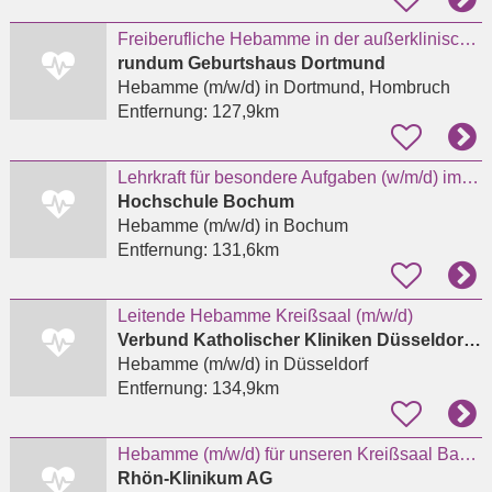
Freiberufliche Hebamme in der außerklinischen Geburtshilfe
rundum Geburtshaus Dortmund
Hebamme (m/w/d)
in Dortmund, Hombruch
Entfernung:
127,9km
Lehrkraft für besondere Aufgaben (w/m/d) im Studienbereich Hebammenwissenschaft (EG 10 TV-L)
Hochschule Bochum
Hebamme (m/w/d)
in Bochum
Entfernung:
131,6km
Leitende Hebamme Kreißsaal (m/w/d)
Verbund Katholischer Kliniken Düsseldorf gGmbH
Hebamme (m/w/d)
in Düsseldorf
Entfernung:
134,9km
Hebamme (m/w/d) für unseren Kreißsaal Bad Neustadt an der Saale
Rhön-Klinikum AG