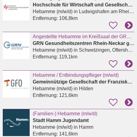
Hochschule für Wirtschaft und Gesellschaft Ludwigshafen
Hebamme (m/w/d)
in Ludwigshafen am Rhein, West
Entfernung:
106,8km
Angestellte Hebamme im Kreißsaal der GRN-Klinik Weinheim (m/w/d)
GRN Gesundheitszentren Rhein-Neckar gGmbH
Hebamme (m/w/d)
in Schwetzingen, Oftersheim
Entfernung:
119,1km
Hebamme / Entbindungspfleger (m/w/d)
Gemeinnützige Gesellschaft der Franziskanerinnen zu Olpe mbH
Hebamme (m/w/d)
in Hilden
Entfernung:
121,6km
(Familien-) Hebamme (m/w/d)
Stadt Hamm Jugendamt
Hebamme (m/w/d)
in Hamm
Entfernung:
141,6km