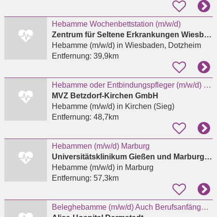
Hebamme Wochenbettstation (m/w/d)
Zentrum für Seltene Erkrankungen Wiesbaden - Prof. Dr. med. Markus Knuf
Hebamme (m/w/d)
in Wiesbaden, Dotzheim
Entfernung:
39,9km
Hebamme oder Entbindungspfleger (m/w/d) für das Kreißsaal-Team in Kirchen
MVZ Betzdorf-Kirchen GmbH
Hebamme (m/w/d)
in Kirchen (Sieg)
Entfernung:
48,7km
Hebammen (m/w/d) Marburg
Universitätsklinikum Gießen und Marburg GmbH
Hebamme (m/w/d)
in Marburg
Entfernung:
57,3km
Beleghebamme (m/w/d) Auch Berufsanfängerinnen oder Wiedereinsteigerinnen