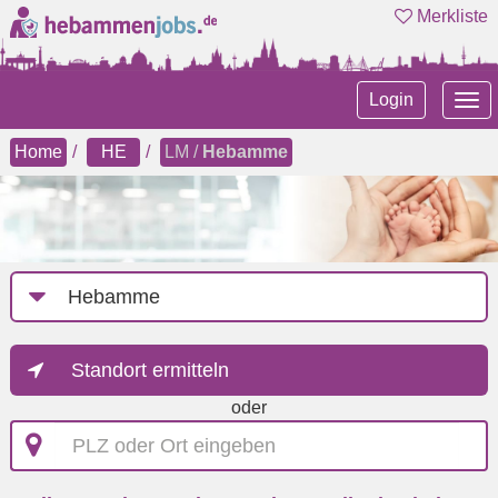
Merkliste
Tog
Login
nav
Home
HE
LM /
Hebamme
Job-
Kategorie
Standort ermitteln
oder
PLZ
oder
Ort