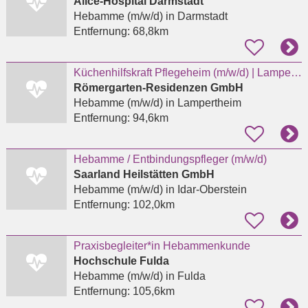
Alice-Hospital Darmstadt
Hebamme (m/w/d)
in Darmstadt
Entfernung:
68,8km
Küchenhilfskraft Pflegeheim (m/w/d) | Lampertheim | Vollzeit | Teilzeit | Minijob |
Römergarten-Residenzen GmbH
Hebamme (m/w/d)
in Lampertheim
Entfernung:
94,6km
Hebamme / Entbindungspfleger (m/w/d)
Saarland Heilstätten GmbH
Hebamme (m/w/d)
in Idar-Oberstein
Entfernung:
102,0km
Praxisbegleiter*in Hebammenkunde
Hochschule Fulda
Hebamme (m/w/d)
in Fulda
Entfernung:
105,6km