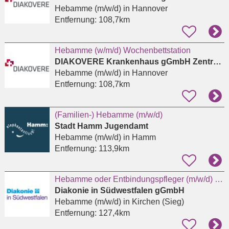
Hebamme (m/w/d)
in Hannover
Entfernung:
108,7km
Hebamme (w/m/d) Wochenbettstation
DIAKOVERE Krankenhaus gGmbH Zentrallabor
Hebamme (m/w/d)
in Hannover
Entfernung:
108,7km
(Familien-) Hebamme (m/w/d)
Stadt Hamm Jugendamt
Hebamme (m/w/d)
in Hamm
Entfernung:
113,9km
Hebamme oder Entbindungspfleger (m/w/d) für das Kreißsaal-Team in Kirchen
Diakonie in Südwestfalen gGmbH
Hebamme (m/w/d)
in Kirchen (Sieg)
Entfernung:
127,4km