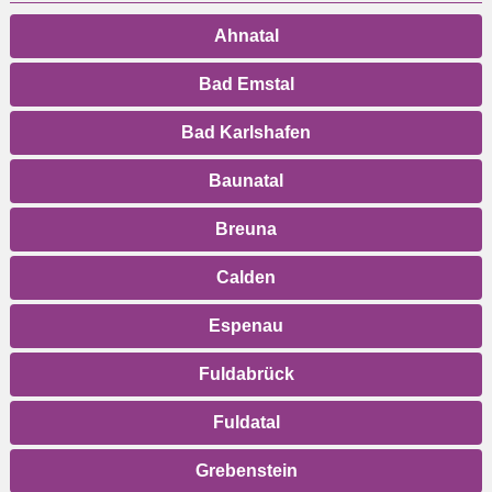
Ahnatal
Bad Emstal
Bad Karlshafen
Baunatal
Breuna
Calden
Espenau
Fuldabrück
Fuldatal
Grebenstein