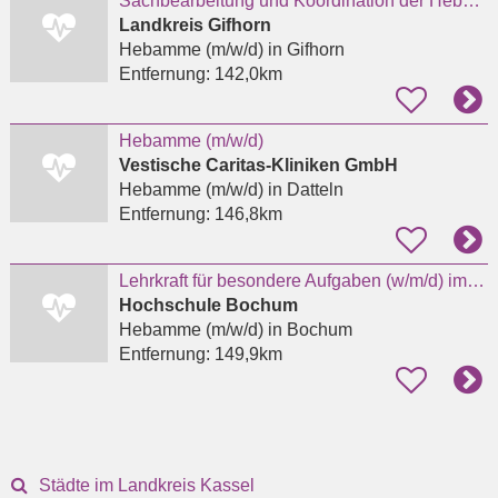
Sachbearbeitung und Koordination der Hebammenzentrale
Landkreis Gifhorn
Hebamme (m/w/d)
in Gifhorn
Entfernung:
142,0km
Hebamme (m/w/d)
Vestische Caritas-Kliniken GmbH
Hebamme (m/w/d)
in Datteln
Entfernung:
146,8km
Lehrkraft für besondere Aufgaben (w/m/d) im Studienbereich Hebammenwissenschaft (EG 10 TV-L)
Hochschule Bochum
Hebamme (m/w/d)
in Bochum
Entfernung:
149,9km
Städte im Landkreis Kassel