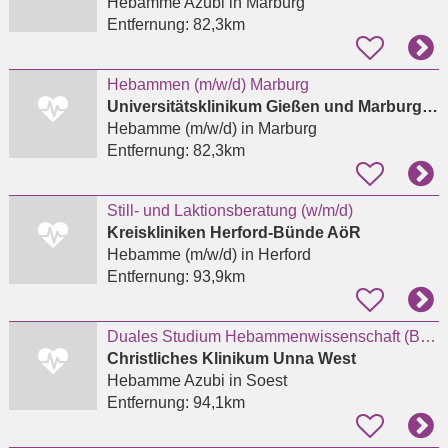
Hebamme Azubi
in Marburg
Entfernung:
82,3km
Hebammen (m/w/d) Marburg
Universitätsklinikum Gießen und Marburg GmbH
Hebamme (m/w/d)
in Marburg
Entfernung:
82,3km
Still- und Laktionsberatung (w/m/d)
Kreiskliniken Herford-Bünde AöR
Hebamme (m/w/d)
in Herford
Entfernung:
93,9km
Duales Studium Hebammenwissenschaft (B.Sc.) Sommersemester 2027
Christliches Klinikum Unna West
Hebamme Azubi
in Soest
Entfernung:
94,1km