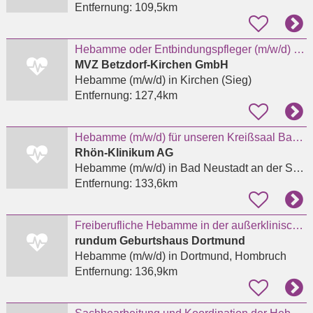
Entfernung:
109,5km
Hebamme oder Entbindungspfleger (m/w/d) für das Kreißsaal-Team in Kirchen
MVZ Betzdorf-Kirchen GmbH
Hebamme (m/w/d)
in Kirchen (Sieg)
Entfernung:
127,4km
Hebamme (m/w/d) für unseren Kreißsaal Bad Neustadt an der Saale
Rhön-Klinikum AG
Hebamme (m/w/d)
in Bad Neustadt an der Saale, Herschfeld
Entfernung:
133,6km
Freiberufliche Hebamme in der außerklinischen Geburtshilfe
rundum Geburtshaus Dortmund
Hebamme (m/w/d)
in Dortmund, Hombruch
Entfernung:
136,9km