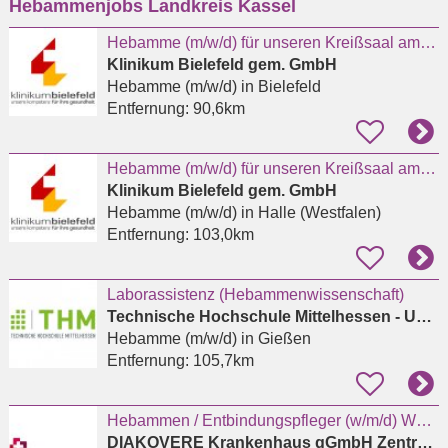
Hebammenjobs Landkreis Kassel
eingeben
Hebamme (m/w/d) für unseren Kreißsaal am Standort Mitte
Klinikum Bielefeld gem. GmbH
Hebamme (m/w/d)
in Bielefeld
Entfernung:
90,6km
Hebamme (m/w/d) für unseren Kreißsaal am Standort Halle (Westf.)
Klinikum Bielefeld gem. GmbH
Hebamme (m/w/d)
in Halle (Westfalen)
Entfernung:
103,0km
Laborassistenz (Hebammenwissenschaft)
Technische Hochschule Mittelhessen - University of Applied Sciences - THM Business School
Hebamme (m/w/d)
in Gießen
Entfernung:
105,7km
Hebammen / Entbindungspfleger (w/m/d) Wochenbettstation
DIAKOVERE Krankenhaus gGmbH Zentrallabor