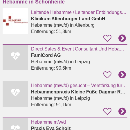
Hebamme in Schönheide
eingeben
Leitende Hebamme / Leitender Entbindungspfleger
Klinikum Altenburger Land GmbH
Hebamme (m/w/d)
in Altenburg
Entfernung:
51,8km
Direct Sales & Event Consultant Und Hebammen Community Manager (m/w/d)
FamiCord AG
Hebamme (m/w/d)
in Leipzig
Entfernung:
90,6km
Hebamme (m/w/d) gesucht – Verstärkung für unsere Hebammenpraxis in Leipzig
Hebammenpraxis Kleine Füße Dagmar Röger
Hebamme (m/w/d)
in Leipzig
Entfernung:
91,1km
Hebamme m/w/d
Praxis Eva Scholz