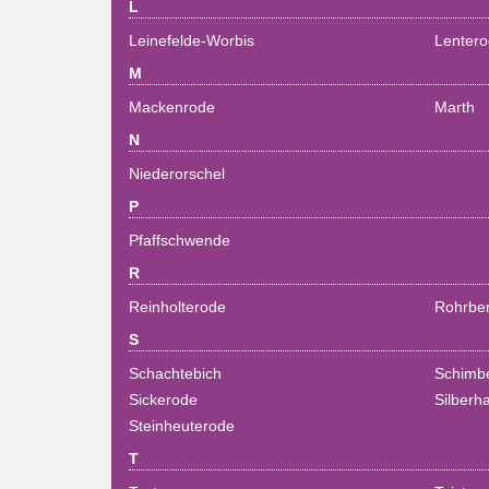
L
Leinefelde-Worbis
Lenter
M
Mackenrode
Marth
N
Niederorschel
P
Pfaffschwende
R
Reinholterode
Rohrber
S
Schachtebich
Schimb
Sickerode
Silberh
Steinheuterode
T