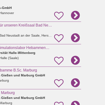
gs-GmbH
 Hannover
Hebamme (m/w/d) für unseren Kreißsaal Bad Neustadt an der Saale
Bad Neustadt an der Saale, Herschfeld
Koordinator*in im Simulationslabor Hebammenwissenschaft (m-w-d)
sität Halle-Wittenberg
Halle (Saale)
ebamme B.Sc. Marburg
um Gießen und Marburg GmbH
arburg
 Marburg
um Gießen und Marburg GmbH
 Marburg