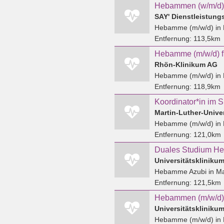
Hebammen (w/m/d)
SAY' Dienstleistun
Hebamme (m/w/d)
in
Entfernung:
113,5km
Rhön-Klinikum AG
Hebamme (m/w/d)
in 
Entfernung:
118,9km
Martin-Luther-Univer
Hebamme (m/w/d)
in 
Entfernung:
121,0km
Duales Studium H
Universitätsklinik
Hebamme Azubi
in M
Entfernung:
121,5km
Hebammen (m/w/d)
Universitätsklinik
Hebamme (m/w/d)
in