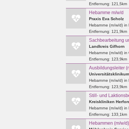
Entfernung:
121,5km
Hebamme m/w/d
Praxis Eva Scholz
Hebamme (m/w/d)
in 
Entfernung:
121,9km
Landkreis Gifhorn
Hebamme (m/w/d)
in 
Entfernung:
123,9km
Universitätskliniku
Hebamme (m/w/d)
in
Entfernung:
123,9km
Still- und Laktions
Kreiskliniken Herfo
Hebamme (m/w/d)
in 
Entfernung:
133,1km
Hebammen (m/w/d) 