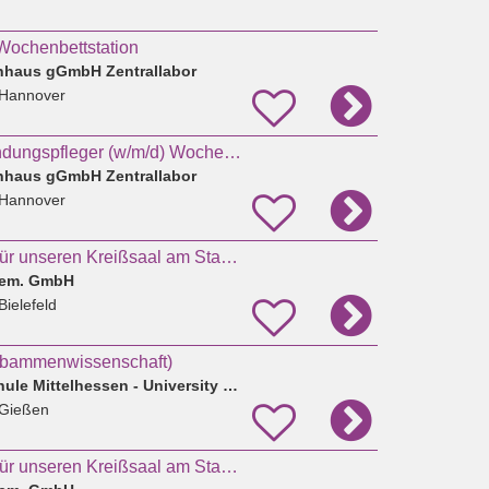
ochenbettstation
haus gGmbH Zentrallabor
 Hannover
Hebammen / Entbindungspfleger (w/m/d) Wochenbettstation
haus gGmbH Zentrallabor
 Hannover
Hebamme (m/w/d) für unseren Kreißsaal am Standort Mitte
 gem. GmbH
Bielefeld
ebammenwissenschaft)
Technische Hochschule Mittelhessen - University of Applied Sciences - THM Business School
 Gießen
Hebamme (m/w/d) für unseren Kreißsaal am Standort Halle (Westf.)