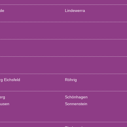
ode
Lindewerra
g Eichsfeld
Röhrig
erg
Schönhagen
ausen
Sonnenstein