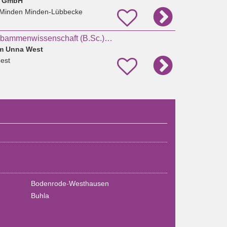
e GmbH
 Minden Minden-Lübbecke
Duales Studium Hebammenwissenschaft (B.Sc.) Sommersemester 2027
um Unna West
est
Bodenrode-Westhausen
Buhla