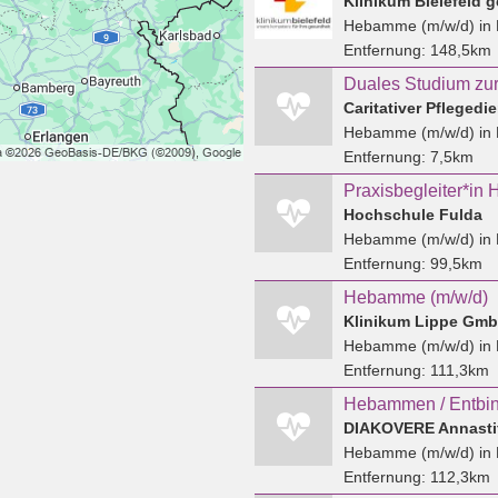
Klinikum Bielefeld
Hebamme (m/w/d)
in 
Entfernung:
148,5km
Duales Studium zu
Caritativer Pfleged
Hebamme (m/w/d)
in 
Entfernung:
7,5km
Praxisbegleiter*i
Hochschule Fulda
Hebamme (m/w/d)
in 
Entfernung:
99,5km
Hebamme (m/w/d)
Klinikum Lippe Gm
Hebamme (m/w/d)
in
Entfernung:
111,3km
Hebamme (m/w/d)
in
Entfernung:
112,3km