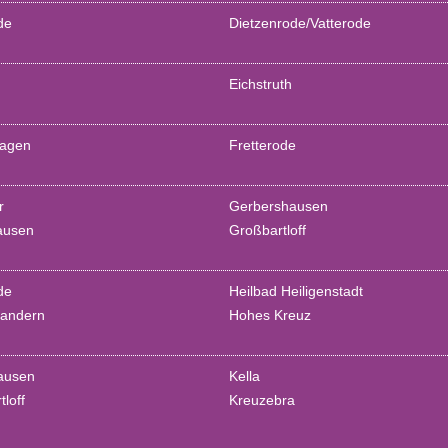
de
Dietzenrode/Vatterode
Eichstruth
hagen
Fretterode
r
Gerbershausen
ausen
Großbartloff
de
Heilbad Heiligenstadt
andern
Hohes Kreuz
ausen
Kella
tloff
Kreuzebra