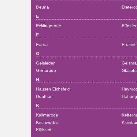
Deuna
Dietero
E
Ecklingerode
Effelder
F
Ferna
Freien
G
Geisleden
Geisma
Gerterode
Glaseh
H
Hausen Eichsfeld
Haynro
Heuthen
Hoheng
K
Kallmerode
Kefferh
Kirchworbis
Kleinbar
Küllstedt