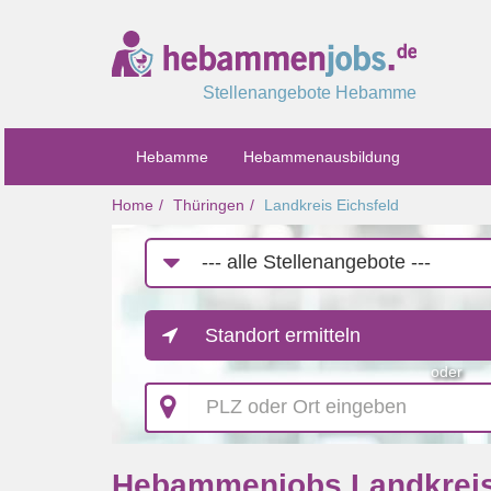
Stellenangebote Hebamme
Hebamme
Hebammenausbildung
Home
Thüringen
Landkreis Eichsfeld
Job-
Kategorie
Standort ermitteln
oder
PLZ
oder
Ort
eingeben
Hebammenjobs Landkreis