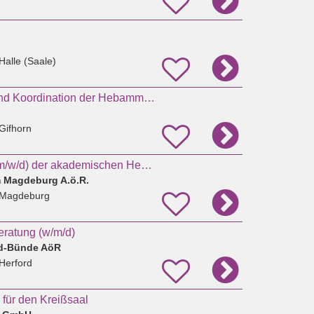
Halle (Saale)
Sachbearbeitung und Koordination der Hebammenzentrale
Gifhorn
Ausbildungsleiter (m/w/d) der akademischen Hebammenausbildung – Ausbildungszentrum für
m Magdeburg A.ö.R.
 Magdeburg
beratung (w/m/d)
rd-Bünde AöR
Herford
für den Kreißsaal