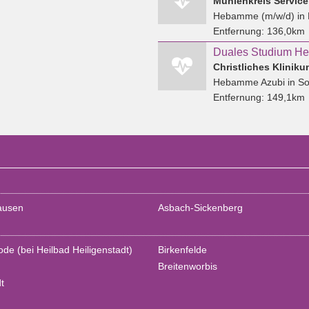
Mühlenkreis Servic
Hebamme (m/w/d)
in
Entfernung:
136,0km
Christliches Klinik
Hebamme Azubi
in So
Entfernung:
149,1km
ausen
Asbach-Sickenberg
ode (bei Heilbad Heiligenstadt)
Birkenfelde
Breitenworbis
t