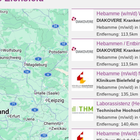
Hebamme (w/m/d) W
DIAKOVERE Kranken
Hebamme (m/w/d)
in
Entfernung:
113,5km
DIAKOVERE Kranken
Hebamme (m/w/d)
in
Entfernung:
113,5km
Klinikum Bielefeld
Hebamme (m/w/d)
in 
Entfernung:
135,1km
Laborassistenz (H
Hebamme (m/w/d)
in
Entfernung:
140,4km