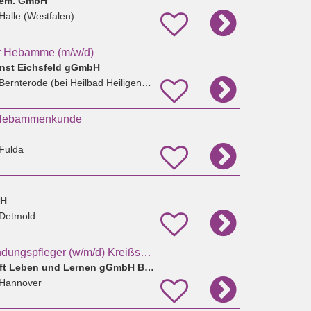
 gem. GmbH
Halle (Westfalen)
r Hebamme (m/w/d)
ienst Eichsfeld gGmbH
Bernterode (bei Heilbad Heiligenstadt)
n Hebammenkunde
Fulda
bH
 Detmold
Hebammen / Entbindungspfleger (w/m/d) Kreißsaal
DIAKOVERE Annastift Leben und Lernen gGmbH Berufsbildungswerk
 Hannover