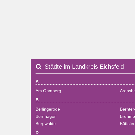
Städte im Landkreis Eichsfeld
A
Am Ohmberg
Arensh
B
Berlingerode
Bernter
Bornhagen
Brehme
Burgwalde
Büttsted
D