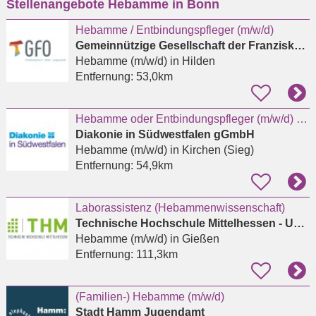
Stellenangebote Hebamme in Bonn
eingeben
Hebamme / Entbindungspfleger (m/w/d)
Gemeinnützige Gesellschaft der Franziskanerinnen zu Olpe mbH
Hebamme (m/w/d)
in Hilden
Entfernung:
53,0km
Hebamme oder Entbindungspfleger (m/w/d) für das Kreißsaal-Team in Kirchen
Diakonie in Südwestfalen gGmbH
Hebamme (m/w/d)
in Kirchen (Sieg)
Entfernung:
54,9km
Laborassistenz (Hebammenwissenschaft)
Technische Hochschule Mittelhessen - University of Applied Sciences - THM Business School
Hebamme (m/w/d)
in Gießen
Entfernung:
111,3km
(Familien-) Hebamme (m/w/d)
Stadt Hamm Jugendamt