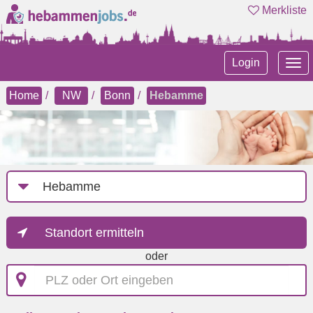
Merkliste
Tog
Login
nav
Home
NW
Bonn
Hebamme
Job-
Kategorie
Standort ermitteln
oder
PLZ
oder
Ort