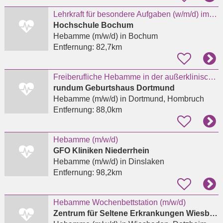
Lehrkraft für besondere Aufgaben (w/m/d) im Studienbereich Hebammenwissenschaft (EG 10 TV-L)
Hochschule Bochum
Hebamme (m/w/d)
in Bochum
Entfernung:
82,7km
Freiberufliche Hebamme in der außerklinischen Geburtshilfe
rundum Geburtshaus Dortmund
Hebamme (m/w/d)
in Dortmund, Hombruch
Entfernung:
88,0km
Hebamme (m/w/d)
GFO Kliniken Niederrhein
Hebamme (m/w/d)
in Dinslaken
Entfernung:
98,2km
Hebamme Wochenbettstation (m/w/d)
Zentrum für Seltene Erkrankungen Wiesbaden - Prof. Dr. med. Markus Knuf