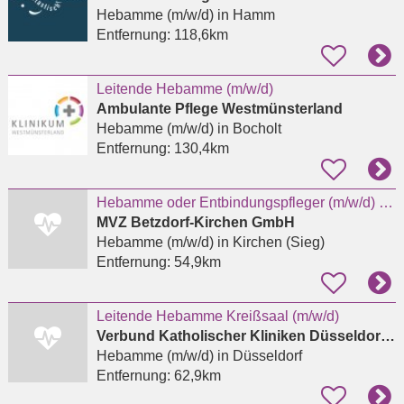
Hebamme (m/w/d)
in Hamm
Entfernung:
118,6km
Leitende Hebamme (m/w/d)
Ambulante Pflege Westmünsterland
Hebamme (m/w/d)
in Bocholt
Entfernung:
130,4km
Hebamme oder Entbindungspfleger (m/w/d) für das Kreißsaal-Team in Kirchen
MVZ Betzdorf-Kirchen GmbH
Hebamme (m/w/d)
in Kirchen (Sieg)
Entfernung:
54,9km
Leitende Hebamme Kreißsaal (m/w/d)
Verbund Katholischer Kliniken Düsseldorf gGmbH
Hebamme (m/w/d)
in Düsseldorf
Entfernung:
62,9km