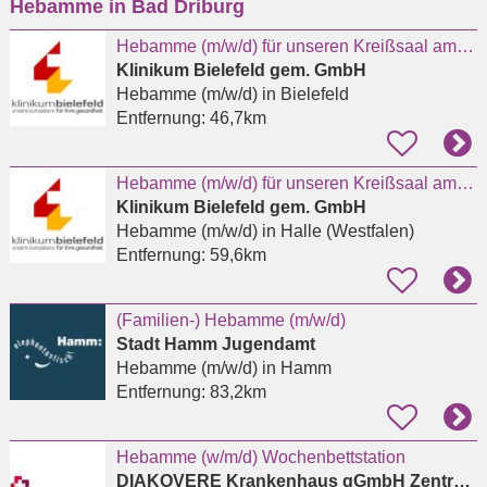
Hebamme in Bad Driburg
eingeben
Hebamme (m/w/d) für unseren Kreißsaal am Standort Mitte
Klinikum Bielefeld gem. GmbH
Hebamme (m/w/d)
in Bielefeld
Entfernung:
46,7km
Hebamme (m/w/d) für unseren Kreißsaal am Standort Halle (Westf.)
Klinikum Bielefeld gem. GmbH
Hebamme (m/w/d)
in Halle (Westfalen)
Entfernung:
59,6km
(Familien-) Hebamme (m/w/d)
Stadt Hamm Jugendamt
Hebamme (m/w/d)
in Hamm
Entfernung:
83,2km
Hebamme (w/m/d) Wochenbettstation
DIAKOVERE Krankenhaus gGmbH Zentrallabor