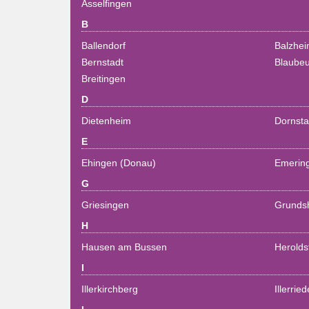
Asselfingen
B
Ballendorf
Balzhe
Bernstadt
Blaube
Breitingen
D
Dietenheim
Dornsta
E
Ehingen (Donau)
Emerin
G
Griesingen
Grunds
H
Hausen am Bussen
Heroldst
I
Illerkirchberg
Illerrie