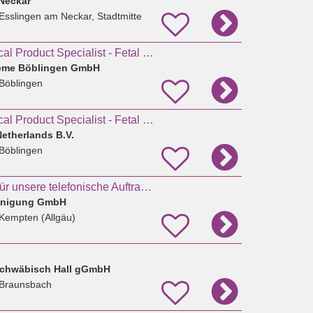
Neckar
Esslingen am Neckar, Stadtmitte
Hebamme als Clinical Product Specialist - Fetal Monitoring/Perinatal Systems
teme Böblingen GmbH
Böblingen
Hebamme als Clinical Product Specialist - Fetal Monitoring/Perinatal Systems (all genders)
Netherlands B.V.
Böblingen
Hebamme (m/w/d) für unsere telefonische Auftragsannahme und Beratung
einigung GmbH
Kempten (Allgäu)
Schwäbisch Hall gGmbH
 Braunsbach