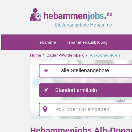
Stellenangebote Hebamme
Hebamme
Hebammenausbildung
Home
Baden-Württemberg
Alb-Donau-Kreis
Job-
Kategorie
Standort ermitteln
oder
PLZ
oder
Ort
eingeben
Hebammenjobs Alb-Donau