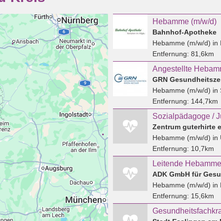
Hebamme (m/w/d)
Bahnhof-Apotheke
Hebamme (m/w/d)
in 
Entfernung:
81,6km
GRN Gesundheitsze
Hebamme (m/w/d)
in 
Entfernung:
144,7km
Zentrum guterhirte e
Hebamme (m/w/d)
in
Entfernung:
10,7km
ADK GmbH für Gesun
Hebamme (m/w/d)
in
Entfernung:
15,6km