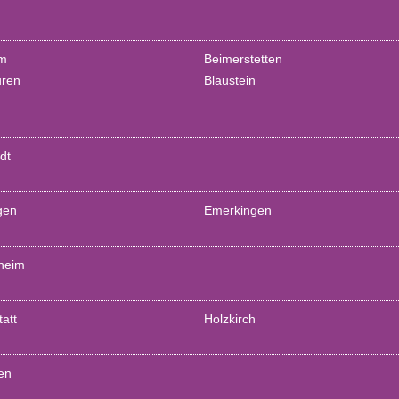
im
Beimerstetten
uren
Blaustein
dt
gen
Emerkingen
heim
att
Holzkirch
den